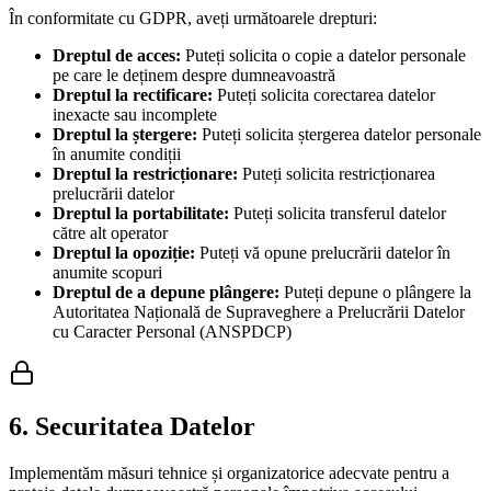
În conformitate cu GDPR, aveți următoarele drepturi:
Dreptul de acces:
Puteți solicita o copie a datelor personale
pe care le deținem despre dumneavoastră
Dreptul la rectificare:
Puteți solicita corectarea datelor
inexacte sau incomplete
Dreptul la ștergere:
Puteți solicita ștergerea datelor personale
în anumite condiții
Dreptul la restricționare:
Puteți solicita restricționarea
prelucrării datelor
Dreptul la portabilitate:
Puteți solicita transferul datelor
către alt operator
Dreptul la opoziție:
Puteți vă opune prelucrării datelor în
anumite scopuri
Dreptul de a depune plângere:
Puteți depune o plângere la
Autoritatea Națională de Supraveghere a Prelucrării Datelor
cu Caracter Personal (ANSPDCP)
6. Securitatea Datelor
Implementăm măsuri tehnice și organizatorice adecvate pentru a